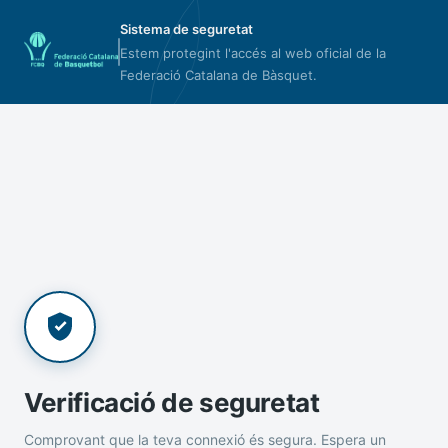
Sistema de seguretat
Estem protegint l'accés al web oficial de la
Federació Catalana de Bàsquet.
Verificació de seguretat
Comprovant que la teva connexió és segura. Espera un