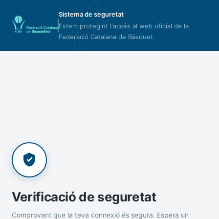
Sistema de seguretat
Estem protegint l'accés al web oficial de la
Federació Catalana de Bàsquet.
Verificació de seguretat
Comprovant que la teva connexió és segura. Espera un