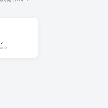
segura. Espera un
ó...
oment
a