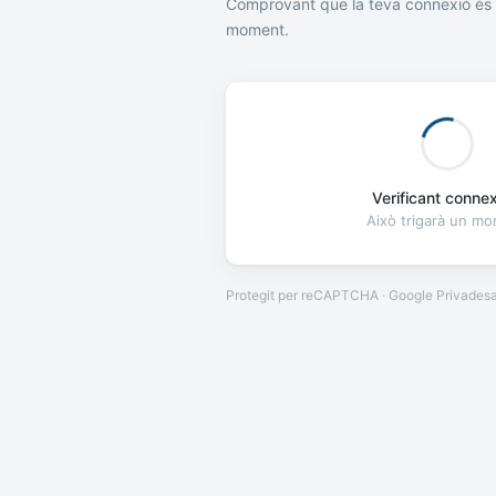
Comprovant que la teva connexió és 
moment.
Verificant connexi
Això trigarà un m
Protegit per reCAPTCHA · Google
Privades