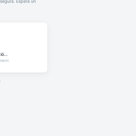
segura. Espera un
ó...
oment
a