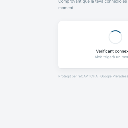
Comprovant que la teva connexió és 
moment.
Verificant connexi
Això trigarà un m
Protegit per reCAPTCHA · Google
Privades