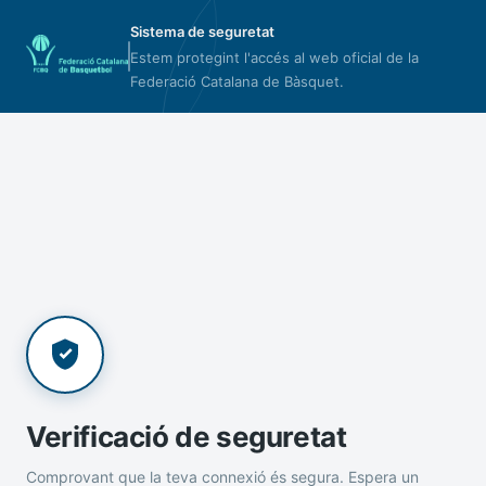
Sistema de seguretat
Estem protegint l'accés al web oficial de la
Federació Catalana de Bàsquet.
Verificació de seguretat
Comprovant que la teva connexió és segura. Espera un