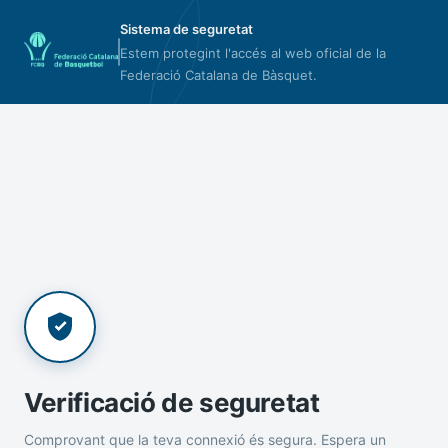
Sistema de seguretat
Estem protegint l'accés al web oficial de la
Federació Catalana de Bàsquet.
Verificació de seguretat
Comprovant que la teva connexió és segura. Espera un