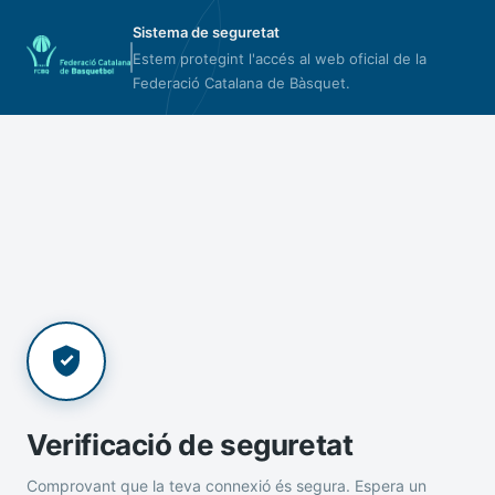
Sistema de seguretat
Estem protegint l'accés al web oficial de la
Federació Catalana de Bàsquet.
Verificació de seguretat
Comprovant que la teva connexió és segura. Espera un