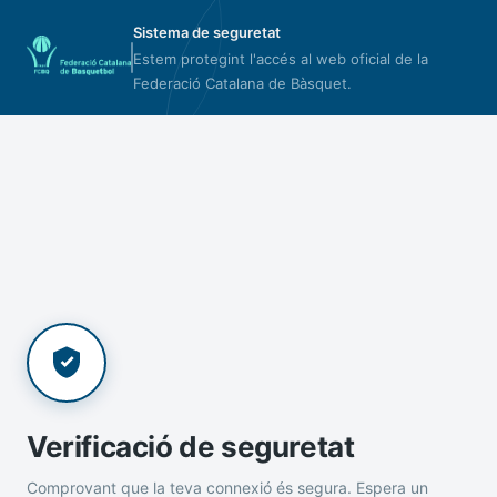
Sistema de seguretat
Estem protegint l'accés al web oficial de la
Federació Catalana de Bàsquet.
Verificació de seguretat
Comprovant que la teva connexió és segura. Espera un