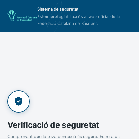
Sistema de seguretat
Estem protegint l'accés al web oficial de la
Federació Catalana de Bàsquet.
Verificació de seguretat
Comprovant que la teva connexió és segura. Espera un