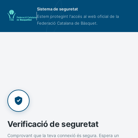
Sistema de seguretat
Estem protegint l'accés al web oficial de la
Federació Catalana de Bàsquet.
Verificació de seguretat
Comprovant que la teva connexió és segura. Espera un