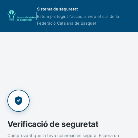
Sistema de seguretat
Estem protegint l'accés al web oficial de la
Federació Catalana de Bàsquet.
Verificació de seguretat
Comprovant que la teva connexió és segura. Espera un