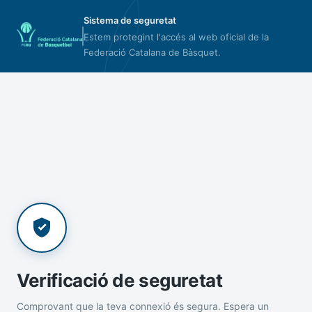
Sistema de seguretat
Estem protegint l'accés al web oficial de la
Federació Catalana de Bàsquet.
Verificació de seguretat
Comprovant que la teva connexió és segura. Espera un