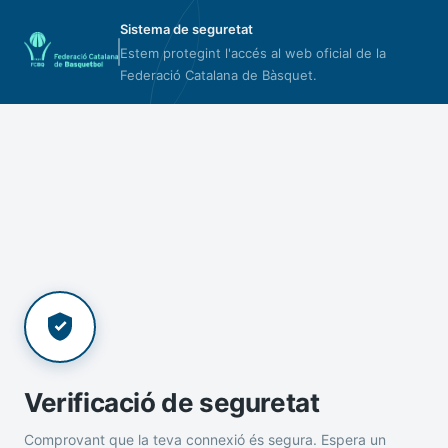
Sistema de seguretat
Estem protegint l'accés al web oficial de la
Federació Catalana de Bàsquet.
Verificació de seguretat
Comprovant que la teva connexió és segura. Espera un