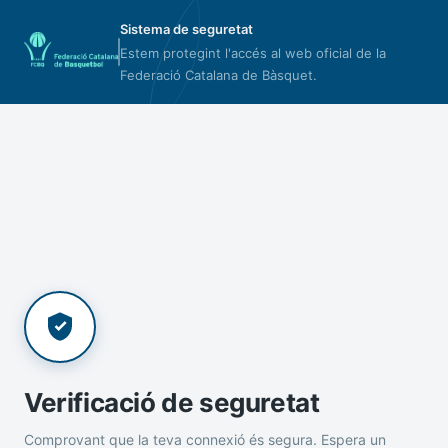
Sistema de seguretat
Estem protegint l'accés al web oficial de la
Federació Catalana de Bàsquet.
Verificació de seguretat
Comprovant que la teva connexió és segura. Espera un