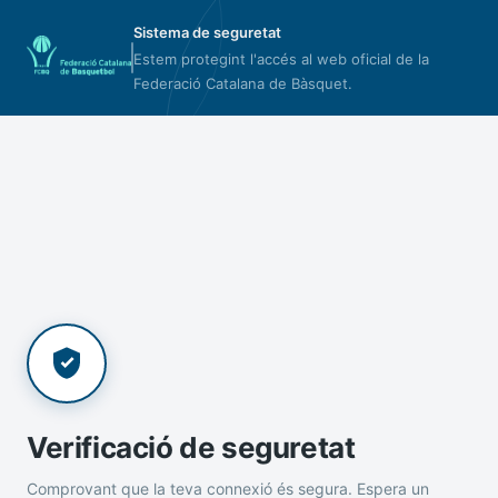
Sistema de seguretat
Estem protegint l'accés al web oficial de la
Federació Catalana de Bàsquet.
Verificació de seguretat
Comprovant que la teva connexió és segura. Espera un