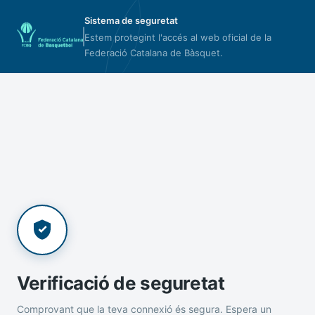
Sistema de seguretat
Estem protegint l'accés al web oficial de la
Federació Catalana de Bàsquet.
Verificació de seguretat
Comprovant que la teva connexió és segura. Espera un