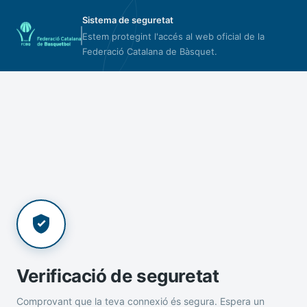
Sistema de seguretat
Estem protegint l'accés al web oficial de la
Federació Catalana de Bàsquet.
Verificació de seguretat
Comprovant que la teva connexió és segura. Espera un