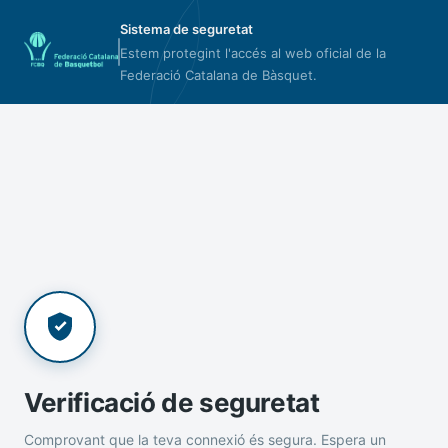
Sistema de seguretat
Estem protegint l'accés al web oficial de la
Federació Catalana de Bàsquet.
Verificació de seguretat
Comprovant que la teva connexió és segura. Espera un