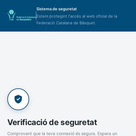
Sistema de seguretat
Estem protegint l'accés al web oficial de la
Federació Catalana de Bàsquet.
Verificació de seguretat
Comprovant que la teva connexió és segura. Espera un