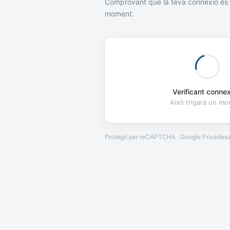
Comprovant que la teva connexió és 
moment.
Verificant connexi
Això trigarà un m
Protegit per reCAPTCHA · Google
Privades