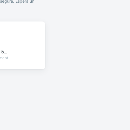
segura. Espera un
ó...
oment
a