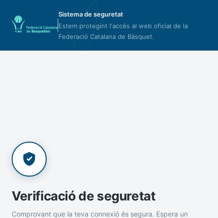
Sistema de seguretat
Estem protegint l'accés al web oficial de la
Federació Catalana de Bàsquet.
Verificació de seguretat
Comprovant que la teva connexió és segura. Espera un