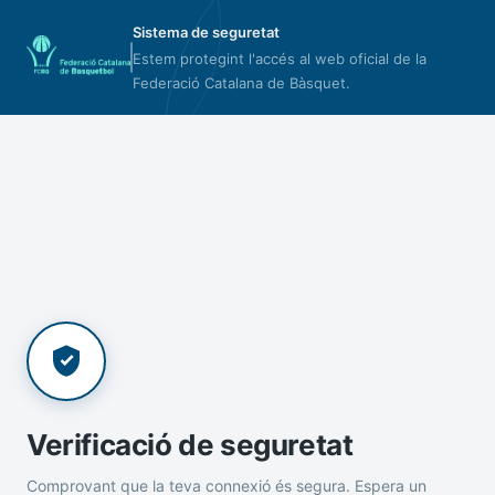
Sistema de seguretat
Estem protegint l'accés al web oficial de la
Federació Catalana de Bàsquet.
Verificació de seguretat
Comprovant que la teva connexió és segura. Espera un