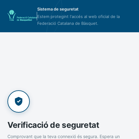
Sistema de seguretat
Estem protegint l'accés al web oficial de la
Federació Catalana de Bàsquet.
Verificació de seguretat
Comprovant que la teva connexió és segura. Espera un