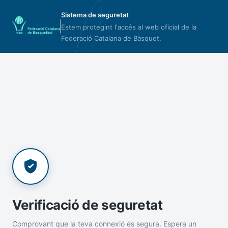
Sistema de seguretat
Estem protegint l'accés al web oficial de la
Federació Catalana de Bàsquet.
Verificació de seguretat
Comprovant que la teva connexió és segura. Espera un