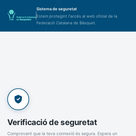
Sistema de seguretat
Estem protegint l'accés al web oficial de la
Federació Catalana de Bàsquet.
Verificació de seguretat
Comprovant que la teva connexió és segura. Espera un