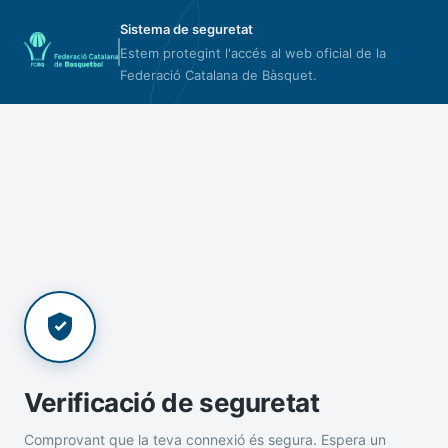
Sistema de seguretat
Estem protegint l'accés al web oficial de la
Federació Catalana de Bàsquet.
Verificació de seguretat
Comprovant que la teva connexió és segura. Espera un