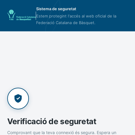
Sistema de seguretat
Estem protegint l'accés al web oficial de la
Federació Catalana de Bàsquet.
Verificació de seguretat
Comprovant que la teva connexió és segura. Espera un