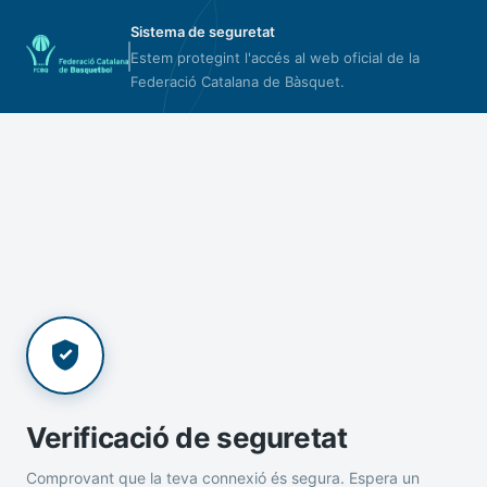
Sistema de seguretat
Estem protegint l'accés al web oficial de la
Federació Catalana de Bàsquet.
Verificació de seguretat
Comprovant que la teva connexió és segura. Espera un