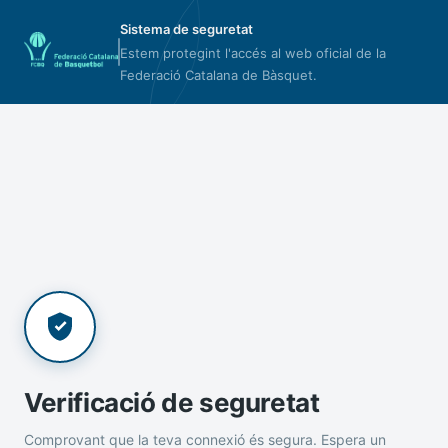
Sistema de seguretat
Estem protegint l'accés al web oficial de la
Federació Catalana de Bàsquet.
Verificació de seguretat
Comprovant que la teva connexió és segura. Espera un