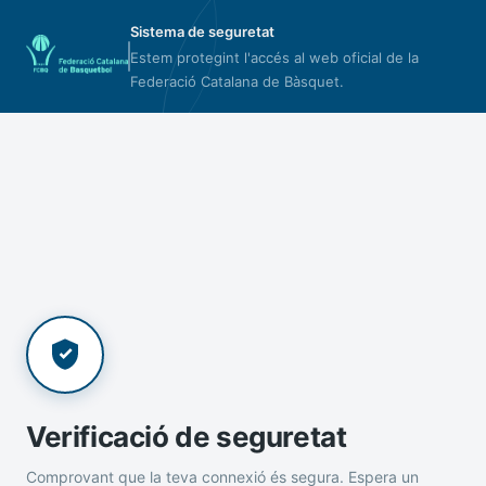
Sistema de seguretat
Estem protegint l'accés al web oficial de la
Federació Catalana de Bàsquet.
Verificació de seguretat
Comprovant que la teva connexió és segura. Espera un