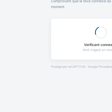
Comprovant que la teva connexió és 
moment.
Verificant connexi
Això trigarà un m
Protegit per reCAPTCHA · Google
Privades