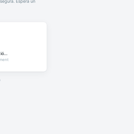
segura. Espera un
ó...
oment
a