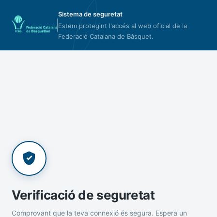
Sistema de seguretat
Estem protegint l'accés al web oficial de la
Federació Catalana de Bàsquet.
Verificació de seguretat
Comprovant que la teva connexió és segura. Espera un