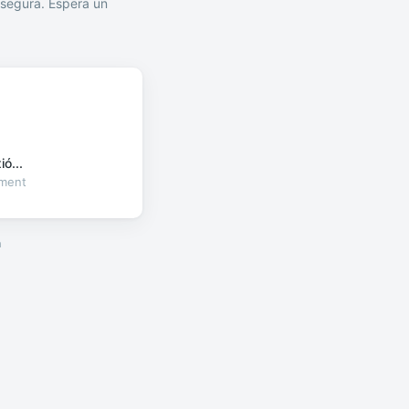
segura. Espera un
ó...
oment
a