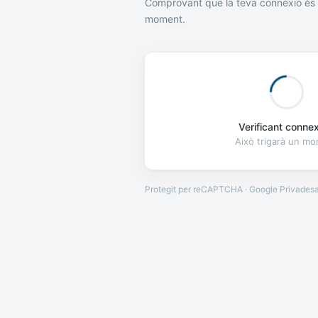
Comprovant que la teva connexió és 
moment.
Verificant connexi
Això trigarà un m
Protegit per reCAPTCHA · Google
Privades