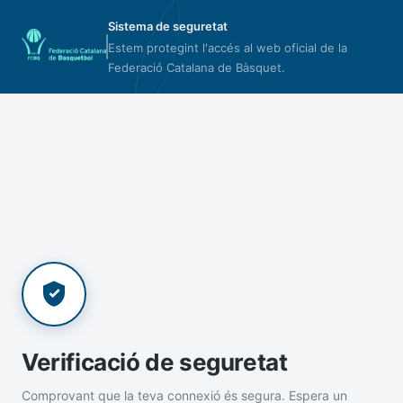
Sistema de seguretat
Estem protegint l'accés al web oficial de la
Federació Catalana de Bàsquet.
Verificació de seguretat
Comprovant que la teva connexió és segura. Espera un