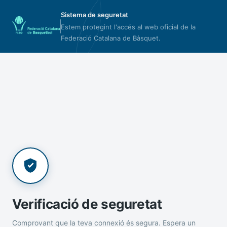
Sistema de seguretat
Estem protegint l'accés al web oficial de la
Federació Catalana de Bàsquet.
Verificació de seguretat
Comprovant que la teva connexió és segura. Espera un