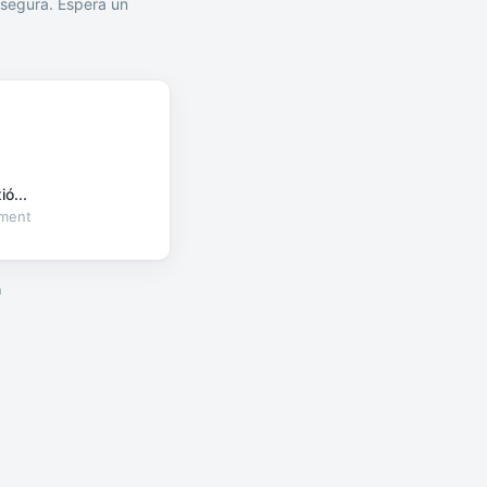
segura. Espera un
ó...
oment
a