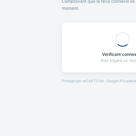
Comprovant que la teva connexió és 
moment.
Verificant connexi
Això trigarà un m
Protegit per reCAPTCHA · Google
Privades