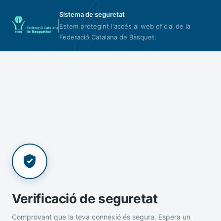
Sistema de seguretat
Estem protegint l'accés al web oficial de la
Federació Catalana de Bàsquet.
Verificació de seguretat
Comprovant que la teva connexió és segura. Espera un