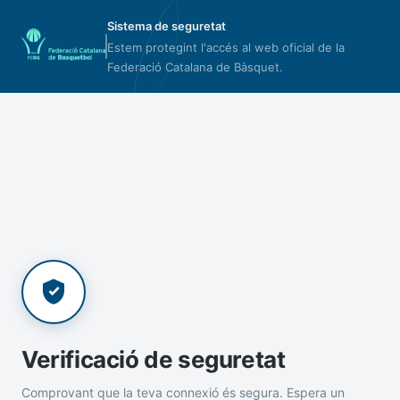
Sistema de seguretat
Estem protegint l'accés al web oficial de la
Federació Catalana de Bàsquet.
Verificació de seguretat
Comprovant que la teva connexió és segura. Espera un