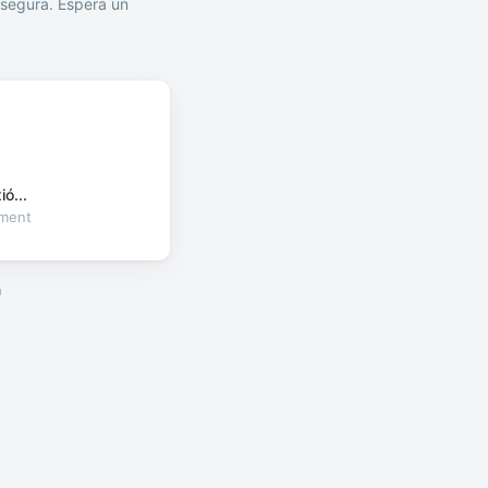
segura. Espera un
ó...
oment
a