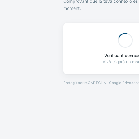
Comprovant que la teva connexió és 
moment.
Verificant connexi
Això trigarà un m
Protegit per reCAPTCHA · Google
Privades