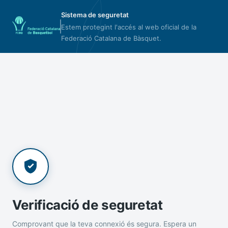
Sistema de seguretat
Estem protegint l'accés al web oficial de la
Federació Catalana de Bàsquet.
Verificació de seguretat
Comprovant que la teva connexió és segura. Espera un