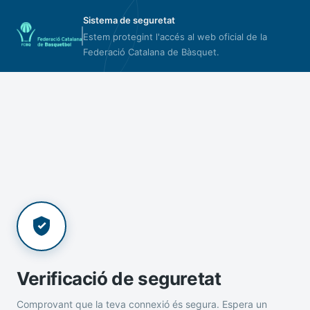
Sistema de seguretat
Estem protegint l'accés al web oficial de la
Federació Catalana de Bàsquet.
Verificació de seguretat
Comprovant que la teva connexió és segura. Espera un