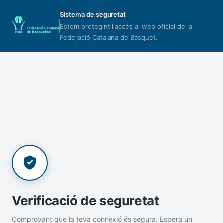
Sistema de seguretat
Estem protegint l'accés al web oficial de la
Federació Catalana de Bàsquet.
Verificació de seguretat
Comprovant que la teva connexió és segura. Espera un