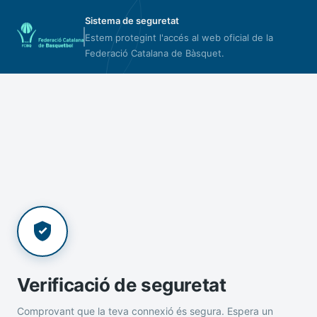
Sistema de seguretat
Estem protegint l'accés al web oficial de la
Federació Catalana de Bàsquet.
Verificació de seguretat
Comprovant que la teva connexió és segura. Espera un