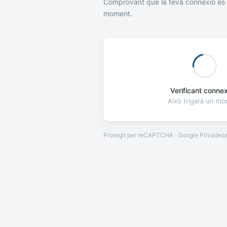
Comprovant que la teva connexió és 
moment.
Verificant connexi
Això trigarà un m
Protegit per reCAPTCHA · Google
Privades