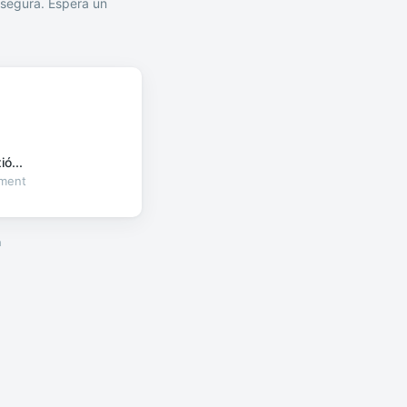
segura. Espera un
ó...
oment
a