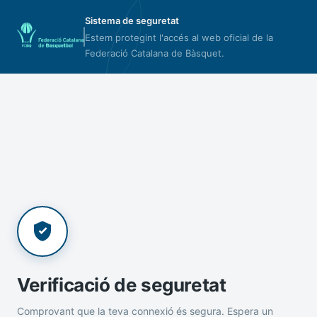
Sistema de seguretat
Estem protegint l'accés al web oficial de la
Federació Catalana de Bàsquet.
Verificació de seguretat
Comprovant que la teva connexió és segura. Espera un