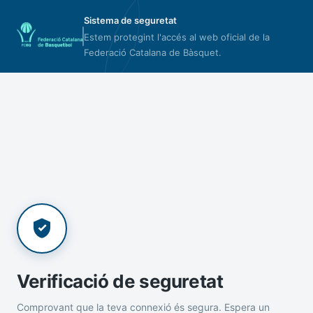
Sistema de seguretat
Estem protegint l'accés al web oficial de la
Federació Catalana de Bàsquet.
Verificació de seguretat
Comprovant que la teva connexió és segura. Espera un