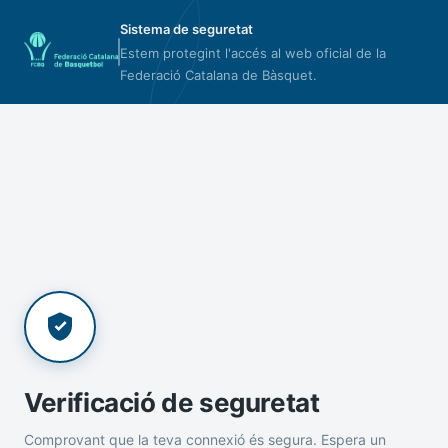
Sistema de seguretat
Estem protegint l'accés al web oficial de la
Federació Catalana de Bàsquet.
Verificació de seguretat
Comprovant que la teva connexió és segura. Espera un