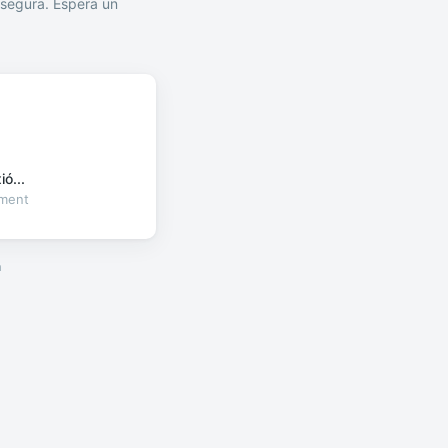
segura. Espera un
ó...
oment
a