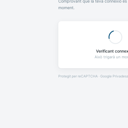
Comprovant que la teva connexió és 
moment.
Verificant connexi
Això trigarà un m
Protegit per reCAPTCHA · Google
Privades