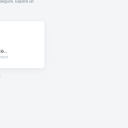
segura. Espera un
ó...
oment
a