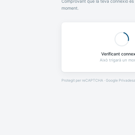
Comprovant que la teva connexió és 
moment.
Verificant connexi
Això trigarà un m
Protegit per reCAPTCHA · Google
Privades