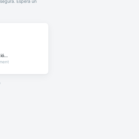
segura. Espera un
ó...
oment
a