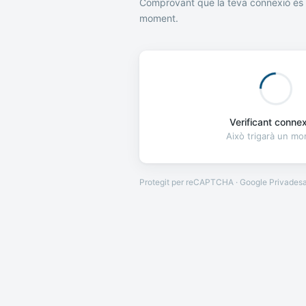
Comprovant que la teva connexió és 
moment.
Verificant connexi
Això trigarà un m
Protegit per reCAPTCHA · Google
Privades